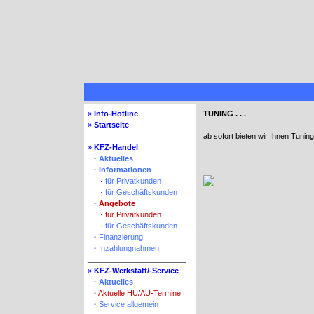
»
Info-Hotline
TUNING . . .
»
Startseite
ab sofort bieten wir Ihnen Tuni
____________________________
»
KFZ-Handel
»
·
Aktuelles
»
·
Informationen
» »
·
für Privatkunden
» »
·
für Geschäftskunden
»
·
Angebote
» »
·
für Privatkunden
» »
·
für Geschäftskunden
»
·
Finanzierung
»
·
Inzahlungnahmen
____________________________
»
KFZ-Werkstatt/-Service
»
·
Aktuelles
»
·
Aktuelle HU/AU-Termine
»
·
Service allgemein