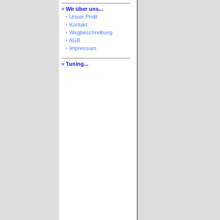
____________________________
»
Wir über uns...
»
·
Unser Profil
»
·
Kontakt
»
·
Wegbeschreibung
»
·
AGB
»
·
Impressum
____________________________
»
Tuning...